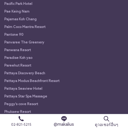
Pacific Park Hotel
Pae Keing Nam
Pajamas Koh Chang
Palm Coco Mantra Resort
Pantone 90
Panvaree The Greenery
Panwana Resort
Paradise Koh yao
Pareehut Resort
Pattaya Discovery Beach
Pattaya Modus Beachfront Resort
Pattaya Seaview Hotel
Pattaya Star Spa Massage
Peggy’s cove Resort
Phukaew Resort
Play Phala Beach Resort
@makalius
ดูวอเชอร์อื่นๆ
02-821-5215
Pooh Beach Resort & Spa Pattaya