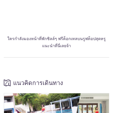
ใครกำลังมองหน้าที่พักชิลล์ๆ ฟรีค็อกเทลบนรูฟท็อปสุดหรู
แนะนำที่นี่เลยจ้า
แนวคิดการเดินทาง