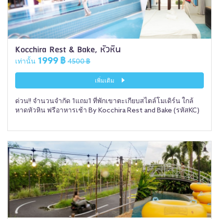
Kocchira Rest & Bake, หัวหิน
1999 ฿
เท่านั้น
4500 ฿
เพิ่มเติม
ด่วน!! จำนวนจำกัด 1แถม1 ที่พักเขาตะเกียบสไตล์โมเดิร์น ใกล้
หาดหัวหิน ฟรีอาหารเช้า By Kocchira Rest and Bake (รหัสKC)