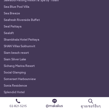
Sawaddi Patong Resort & Spa by Tolani
Sea Blue Pool Villa
Sea Breeze
Seafresh Riverside Buffet
Seal Pattaya
Sealoft
Shambhala Hotel Pattaya
SHAN Villas Sukhumvit
Siam beach resort
Siam Silver Lake
Sichang Marina Resort
Social Glamping
Somerset Harbourview
Sonia Residence
Splendid Hotel
Stay with Nimman Hotel
@makalius
Sukhothai Treasure Resort and Spa
ดูวอเชอร์อื่นๆ
02-821-5215