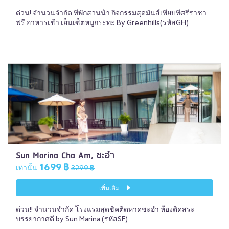
ด่วน! จำนวนจำกัด ที่พักสวนน้ำ กิจกรรมสุดมันส์เพียบที่ศรีราชา
ฟรี อาหารเช้า เย็นเซ็ตหมูกระทะ By Greenhills(รหัสGH)
Sun Marina Cha Am, ชะอำ
1699 ฿
เท่านั้น
3299 ฿
เพิ่มเติม
ด่วน!! จำนวนจำกัด โรงแรมสุดชิคติดหาดชะอำ ห้องติดสระ
บรรยากาศดี by Sun Marina (รหัสSF)