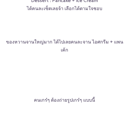
Dessert : Pancake + Ice Cream
ได้คนละเซ็ตเลยจ้า เลือกได้ตามใจชอบ
ของหวานจานใหญ่มาก ได้ไปเลยคนละจาน ไอศกรีม + แพน
เค้ก
คนเกร๋ๆ ต้องถ่ายรูปเกร๋ๆ แบบนี้