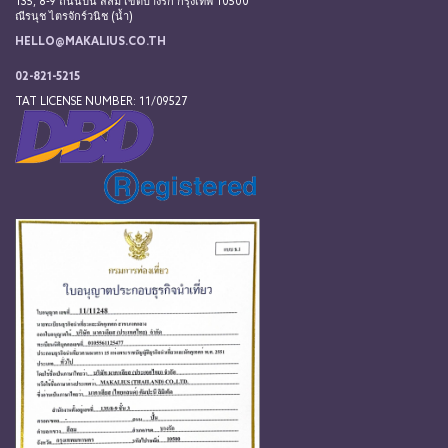
135, 8-9 ถนนปัน สีลม เขตบางรัก กรุงเทพ 10500
ณีรนุช ไตรจักร์วนิช (น้ำ)
HELLO@MAKALIUS.CO.TH
02-821-5215
TAT LICENSE NUMBER: 11/09527