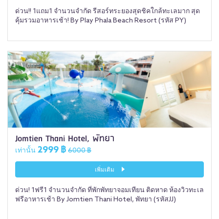
ด่วน!! 1แถม1 จำนวนจำกัด รีสอร์ทระยองสุดชิคใกล้ทะเลมาก สุด
คุ้มรวมอาหารเช้า! By Play Phala Beach Resort (รหัส PY)
Jomtien Thani Hotel, พัทยา
2999 ฿
เท่านั้น
6000 ฿
เพิ่มเติม
ด่วน! 1ฟรี1 จำนวนจำกัด ที่พักพัทยาจอมเทียน ติดหาด ห้องวิวทะเล
ฟรีอาหารเช้า By Jomtien Thani Hotel, พัทยา (รหัสJJ)