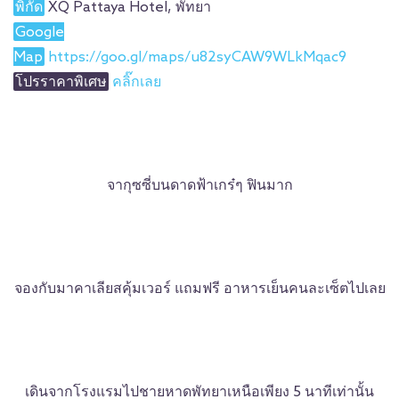
พิกัด
XQ Pattaya Hotel, พัทยา
Google
Map
https://goo.gl/maps/u82syCAW9WLkMqac9
โปรราคาพิเศษ
คลิ๊กเลย
จากุซซี่บนดาดฟ้าเกร๋ๆ ฟินมาก
จองกับมาคาเลียสคุ้มเวอร์ แถมฟรี อาหารเย็นคนละเซ็ตไปเลย
เดินจากโรงแรมไปชายหาดพัทยาเหนือเพียง 5 นาทีเท่านั้น