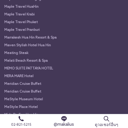
Maple Travel HuaHin
Maple Travel Krabi
Maple Travel Phuket
Maple Travel Pranburi
Marrakesh Hua Hin Resort & Spa
Maven Stylish Hotel Hua Hin
Meating Steak
Melati Beach Resort & Spa
MEMO SUITE PATTAYA HOTEL
MERA MARE Hotel
Meridian Cruise Buffet
Meridian Cruise Buffet
MeStyle Museum Hotel
MeStyle Place Hotel
Mida De Sea Hua Hin
MIDA Grande Hotel Dhavaravati Nakhon Pathom
@makalius
ดูวอเชอร์อื่นๆ
02-821-5215