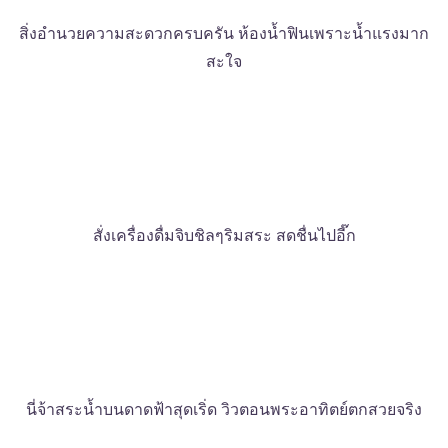
สิ่งอำนวยความสะดวกครบครัน ห้องน้ำฟินเพราะน้ำแรงมาก
สะใจ
สั่งเครื่องดื่มจิบชิลๆริมสระ สดชื่นไปอี๊ก
นี่จ้าสระน้ำบนดาดฟ้าสุดเริ่ด วิวตอนพระอาทิตย์ตกสวยจริง