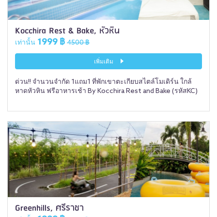
Kocchira Rest & Bake, หัวหิน
1999 ฿
เท่านั้น
4500 ฿
เพิ่มเติม
ด่วน!! จำนวนจำกัด 1แถม1 ที่พักเขาตะเกียบสไตล์โมเดิร์น ใกล้
หาดหัวหิน ฟรีอาหารเช้า By Kocchira Rest and Bake (รหัสKC)
Greenhills, ศรีราชา