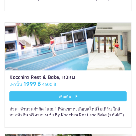
Kocchira Rest & Bake, หัวหิน
1999 ฿
เท่านั้น
4500 ฿
เพิ่มเติม
ด่วน!! จำนวนจำกัด 1แถม1 ที่พักเขาตะเกียบสไตล์โมเดิร์น ใกล้
หาดหัวหิน ฟรีอาหารเช้า By Kocchira Rest and Bake (รหัสKC)