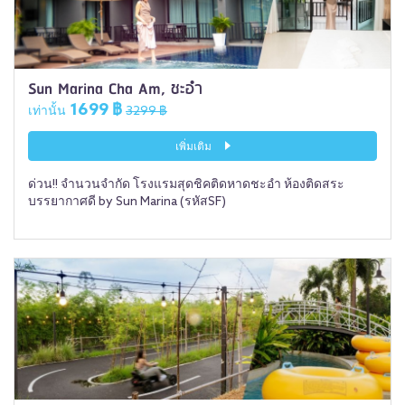
Sun Marina Cha Am, ชะอำ
1699 ฿
เท่านั้น
3299 ฿
เพิ่มเติม
ด่วน!! จำนวนจำกัด โรงแรมสุดชิคติดหาดชะอำ ห้องติดสระ
บรรยากาศดี by Sun Marina (รหัสSF)