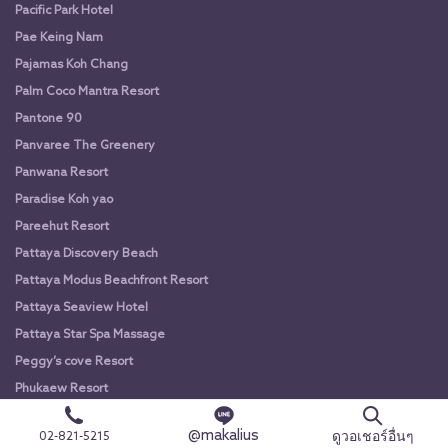
Pacific Park Hotel
Pae Keing Nam
Pajamas Koh Chang
Palm Coco Mantra Resort
Pantone 90
Panvaree The Greenery
Panwana Resort
Paradise Koh yao
Pareehut Resort
Pattaya Discovery Beach
Pattaya Modus Beachfront Resort
Pattaya Seaview Hotel
Pattaya Star Spa Massage
Peggy’s cove Resort
Phukaew Resort
Play Phala Beach Resort
@makalius
ดูวอเชอร์อื่นๆ
02-821-5215
Pooh Beach Resort & Spa Pattaya