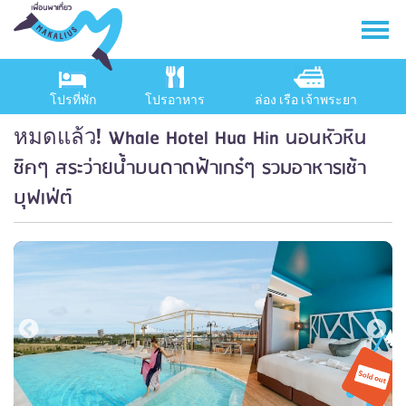
โปรที่พัก
โปรอาหาร
ล่อง เรือ เจ้าพระยา
Whale Hotel Hua Hin นอนหัวหิน
หมดแล้ว!
ชิคๆ สระว่ายน้ำบนดาดฟ้าเกร๋ๆ รวมอาหารเช้า
บุฟเฟ่ต์