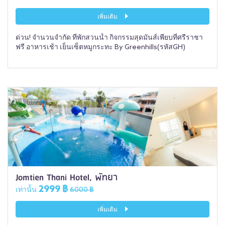
เพิ่มเติม
ด่วน! จำนวนจำกัด ที่พักสวนน้ำ กิจกรรมสุดมันส์เพียบที่ศรีราชา
ฟรี อาหารเช้า เย็นเซ็ตหมูกระทะ By Greenhills(รหัสGH)
Jomtien Thani Hotel, พัทยา
2999 ฿
เท่านั้น
6000 ฿
เพิ่มเติม