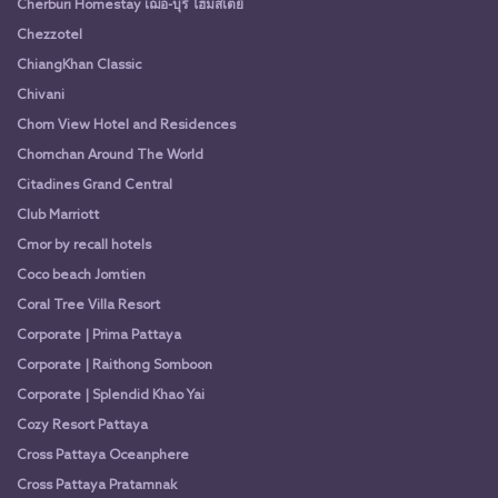
Cherburi Homestay เฌอ-บุรี โฮมสเตย์
Chezzotel
ChiangKhan Classic
Chivani
Chom View Hotel and Residences
Chomchan Around The World
Citadines Grand Central
Club Marriott
Cmor by recall hotels
Coco beach Jomtien
Coral Tree Villa Resort
Corporate | Prima Pattaya
Corporate | Raithong Somboon
Corporate | Splendid Khao Yai
Cozy Resort Pattaya
Cross Pattaya Oceanphere
Cross Pattaya Pratamnak