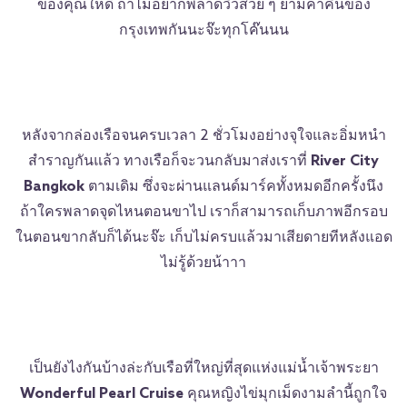
ของคุณให้ดี ถ้าไม่อยากพลาดวิวสวย ๆ ยามค่ำคืนของ
กรุงเทพกันนะจ๊ะทุกโค๊นนน
หลังจากล่องเรือจนครบเวลา 2 ชั่วโมงอย่างจุใจและอิ่มหนำ
สำราญกันแล้ว ทางเรือก็จะวนกลับมาส่งเราที่
River City
Bangkok
ตามเดิม ซึ่งจะผ่านแลนด์มาร์คทั้งหมดอีกครั้งนึง
ถ้าใครพลาดจุดไหนตอนขาไป เราก็สามารถเก็บภาพอีกรอบ
ในตอนขากลับก็ได้นะจ๊ะ เก็บไม่ครบแล้วมาเสียดายทีหลังแอด
ไม่รู้ด้วยน้าาา
เป็นยังไงกันบ้างล่ะกับเรือที่ใหญ่ที่สุดแห่งแม่น้ำเจ้าพระยา
Wonderful Pearl Cruise
คุณหญิงไข่มุกเม็ดงามลำนี้ถูกใจ