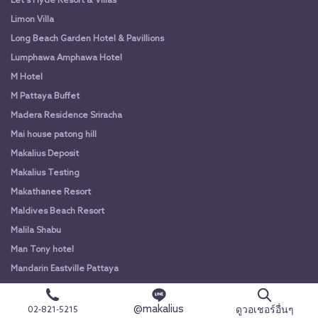
Let's Hyde Resort & Villas
Limon Villa
Long Beach Garden Hotel & Pavillions
Lumphawa Amphawa Hotel
M Hotel
M Pattaya Buffet
Madera Residence Sriracha
Mai house patong hill
Makalius Deposit
Makalius Testing
Makathanee Resort
Maldives Beach Resort
Malila Shabu
Man Tony hotel
Mandarin Eastville Pattaya
Manhattan Pattaya Hotel
Maple Travel Phangnga
@makalius
ดูวอเชอร์อื่นๆ
02-821-5215