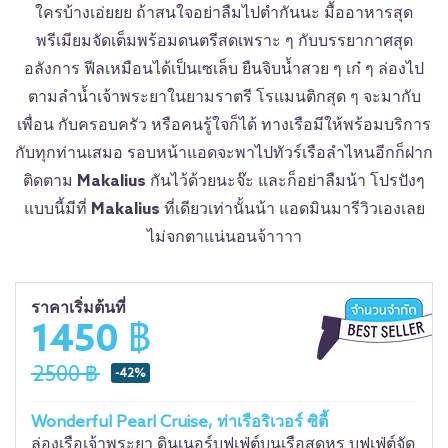
ใครบ้างเอ่ยยย ถ้าสนใจอย่าลืมไปตำกันนะ มื้ออาหารสุด
พรีเมียมจัดเต็มพร้อมดนตรีสดเพราะ ๆ กับบรรยากาศสุด
อลังการ ฟีลเหมือนได้เป็นเซเล็บ ยืนจิบน้ำสวย ๆ เก๋ ๆ ล่องไป
ตามลำน้ำเจ้าพระยาในยามราตรี โรแมนติกสุด ๆ จะมากับ
เพื่อน กับครอบครัว หรือคนรู้ใจก็ได้ ทางเรือมีให้พร้อมบริการ
กับทุกท่านเสมอ รอบหน้าแอดจะพาไปทัวร์เรือลำไหนอีกก็ฝาก
ติดตาม
Makalius
กันไว้ด้วยนะจ๊ะ และก็อย่าลืมน้า โปรปังๆ
แบบนี้มีที่
Makalius
ที่เดียวเท่านั้นน้า แอดมินมารีวิวเองเลย
ไม่จกตาแน่นอนจ้าาาา
ราคาเริ่มต้นที่
1450 ฿
2500 ฿
-42%
Wonderful Pearl Cruise, ท่าเรือริเวอร์ ซิตี้
ล่องเรือเจ้าพระยา ดินเนอร์บุฟเฟ่ต์บนเรือสุดหรู บุฟเฟ่ต์จัด