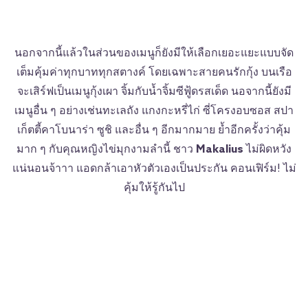
นอกจากนี้แล้วในส่วนของเมนูก็ยังมีให้เลือกเยอะแยะแบบจัด
เต็มคุ้มค่าทุกบาททุกสตางค์ โดยเฉพาะสายคนรักกุ้ง บนเรือ
จะเสิร์ฟเป็นเมนูกุ้งเผา จิ้มกับน้ำจิ้มซีฟู้ดรสเด็ด นอจากนี้ยังมี
เมนูอื่น ๆ อย่างเช่นทะเลถัง แกงกะหรี่ไก่ ซี่โครงอบซอส สปา
เก็ตตี้คาโบนาร่า ซูชิ และอื่น ๆ อีกมากมาย ย้ำอีกครั้งว่าคุ้ม
มาก ๆ กับคุณหญิงไข่มุกงามลำนี้ ชาว
Makalius
ไม่ผิดหวัง
แน่นอนจ้าาา แอดกล้าเอาหัวตัวเองเป็นประกัน คอนเฟิร์ม! ไม่
คุ้มให้รู้กันไป