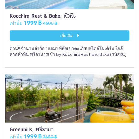
Kocchira Rest & Bake, หัวหิน
1999 ฿
เท่านั้น
4500 ฿
เพิ่มเติม
ด่วน!! จำนวนจำกัด 1แถม1 ที่พักเขาตะเกียบสไตล์โมเดิร์น ใกล้
หาดหัวหิน ฟรีอาหารเช้า By Kocchira Rest and Bake (รหัสKC)
Greenhills, ศรีราชา
1999 ฿
เท่านั้น
3650 ฿