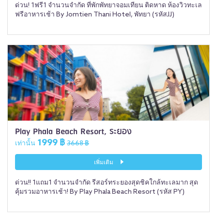
ด่วน! 1ฟรี1 จำนวนจำกัด ที่พักพัทยาจอมเทียน ติดหาด ห้องวิวทะเล
ฟรีอาหารเช้า By Jomtien Thani Hotel, พัทยา (รหัสJJ)
Play Phala Beach Resort, ระยอง
1999 ฿
เท่านั้น
3668 ฿
เพิ่มเติม
ด่วน!! 1แถม1 จำนวนจำกัด รีสอร์ทระยองสุดชิคใกล้ทะเลมาก สุด
คุ้มรวมอาหารเช้า! By Play Phala Beach Resort (รหัส PY)