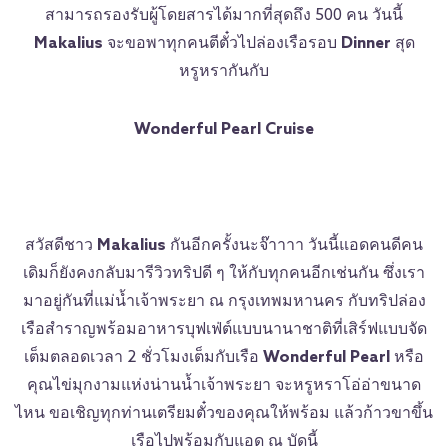
สามารถรองรับผู้โดยสารได้มากที่สุดถึง 500 คน วันนี้
Makalius
จะขอพาทุกคนตีตั๋วไปล่องเรือรอบ
Dinner
สุด
หรูหรากันกับ
Wonderful Pearl Cruise
สวัสดีชาว
Makalius
กันอีกครั้งนะจ๊าาาา วันนี้แอดคนดีคน
เดิมก็ยังคงกลับมารีวิวทริปดี ๆ ให้กับทุกคนอีกเช่นกัน ซึ่งเรา
มาอยู่กันที่แม่น้ำเจ้าพระยา ณ กรุงเทพมหานคร กับทริปล่อง
เรือสำราญพร้อมอาหารบุฟเฟ่ต์แบบนานาชาติที่เสิร์ฟแบบจัด
เต็มตลอดเวลา 2 ชั่วโมงเต็มกับเรือ
Wonderful Pearl
หรือ
คุณไข่มุกงามแห่งน่านน้ำเจ้าพระยา จะหรูหราโอ่อ่าขนาด
ไหน ขอเชิญทุกท่านเตรียมตั๋วของคุณให้พร้อม แล้วก้าวขาขึ้น
เรือไปพร้อมกับแอด ณ บัดนี้