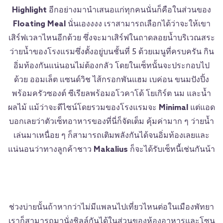
Highlight
อีกอย่างมานำเสนอแก่ทุกคนนั่นก็คือในส่วนของ
Floating Meal
นั่นเองงงง เราสามารถเลือกได้ว่าจะให้เขา
เสิร์ฟเวลาไหนอีกด้วย ซึ่งจะมาเสิร์ฟในถาดลอยน้ำบริเวณสระ
ว่ายน้ำของโรงแรมซึ่งตั้งอยู่บนชั้นที่ 5 ด้วยเมนูที่ครบครัน กิน
อิ่มท้องกันแน่นอนไม่ต้องกลัว โดยในเซ็ทนั้นจะประกอบไป
ด้วย ออมเล็ต แซนด์วิช ไส้กรอกพันแฮม เบค่อน ขนมปังปิ้ง
พร้อมครัวซองต์ ซีเรียลพร้อมอโวคาโด้ โยเกิร์ต นม และน้ำ
ผลไม้ แม้ว่าจะดีไซน์โดยรวมของโรงแรมจะ
Minimal
แต่แอด
บอกเลยว่าตัวเซ็ทอาหารของที่นี่ก็จัดเต็ม คุ้มค่ามาก ๆ ว่ายน้ำ
เล่นมาเหนื่อย ๆ ก็สามารถเติมพลังกันได้จนอิ่มท้องเลยและ
แน่นอนว่าทางลูกค้าชาว
Makalius
ก็จะได้รับเซ็ทนี้เช่นกันน้า
ช่วงบ่ายนั้นถ้าหากว่าไม่มีแพลนไปเที่ยวไหนต่อในเมืองพัทยา
เราก็สามารถมานั่งชิลล์กันได้ในส่วนของห้องอาหารและโซน