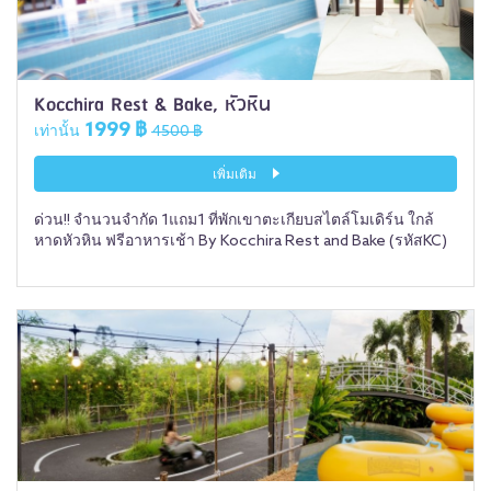
Kocchira Rest & Bake, หัวหิน
1999 ฿
เท่านั้น
4500 ฿
เพิ่มเติม
ด่วน!! จำนวนจำกัด 1แถม1 ที่พักเขาตะเกียบสไตล์โมเดิร์น ใกล้
หาดหัวหิน ฟรีอาหารเช้า By Kocchira Rest and Bake (รหัสKC)