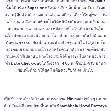
อ่างอาบน้ำด้วย ห้องถัดมาที่มีให้เลือกสำหรับชาว
Makalius
นั้นก็คือห้อง
Superior
หรือห้องเตียงเล็กนั่นเองครับ แต่โดย
ความรู้สึกส่วนตัวของแอดแล้ว แอดคิดว่าเตียงก็ใหญ่พอ ๆ กัน
เลย รวมไปถึงขนาดห้องก็ไม่ได้หนีห่างกันมาก แถมยังนอน
สบายมาก ๆ เลยแหละ และหลังจากที่ได้ไปเที่ยวเล่นกันใน
เมืองพัทยามาแล้วพวกแอดก็ได้กลับมาแล้วแยกกันไปพักผ่อน
กันตามอรรธยาศัยเพื่อเตรียมตัวกลับกรุงเทพในวันรุ่งขึ่้น อ้อ
แอดขอเสริมอีกอย่างน้าา สำหรับคนที่กลัวว่าเราจะต้องกลับ
กันแต่เช้ารึเปล่านั้น ทางโรงแรมก็ได้
offer
ในส่วนของการ
ทำ
Late Check-out
ได้ถึงเวลา 14.00 น. ด้วยนะครับ มาพัก
ผ่อนทั้งทีก็มาให้สุด ไม่ต้องเร่งรีบกันจนเกินไป
เป็นยังไงกันบ้างกับโรงแรมบรรยกาศ
Minimal
น่ารัก ๆ เหมาะ
สำหรับคนที่อยากย้ายที่นอนกับ
Shambhala Hotel Pattaya