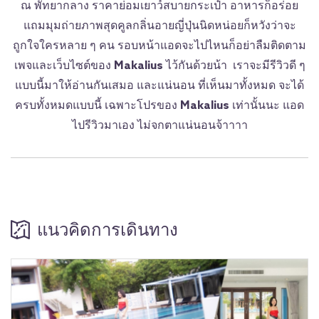
ณ พัทยากลาง ราคาย่อมเยาว์สบายกระเป๋า อาหารก็อร่อย
แถมมุมถ่ายภาพสุดคูลกลิ่นอายญี่ปุ่นนิดหน่อยก็หวังว่าจะ
ถูกใจใครหลาย ๆ คน รอบหน้าแอดจะไปไหนก็อย่าลืมติดตาม
เพจและเว็บไซต์ของ
Makalius
ไว้กันด้วยน้า เราจะมีรีวิวดี ๆ
แบบนี้มาให้อ่านกันเสมอ และแน่นอน ที่เห็นมาทั้งหมด จะได้
ครบทั้งหมดแบบนี้ เฉพาะโปรของ
M
akalius
เท่านั้นนะ แอด
ไปรีวิวมาเอง ไม่จกตาแน่นอนจ้าาาา
แนวคิดการเดินทาง