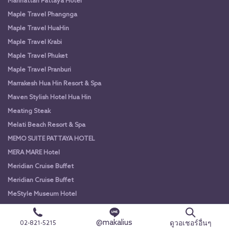
Manhattan Pattaya Hotel
Maple Travel Phangnga
Maple Travel HuaHin
Maple Travel Krabi
Maple Travel Phuket
Maple Travel Pranburi
Marrakesh Hua Hin Resort & Spa
Maven Stylish Hotel Hua Hin
Meating Steak
Melati Beach Resort & Spa
MEMO SUITE PATTAYA HOTEL
MERA MARE Hotel
Meridian Cruise Buffet
Meridian Cruise Buffet
MeStyle Museum Hotel
MeStyle Place Hotel
@makalius
Mida De Sea Hua Hin
ดูวอเชอร์อื่นๆ
02-821-5215