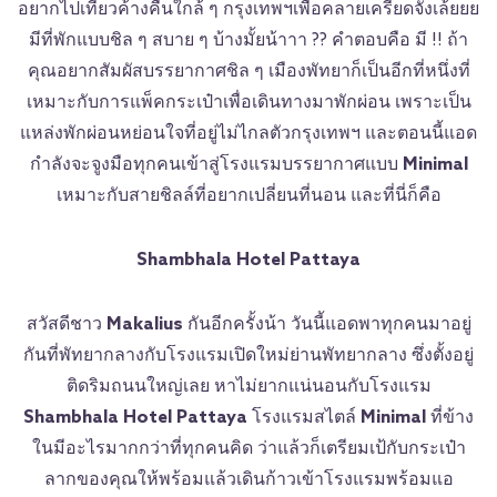
อยากไปเที่ยวค้างคืนใกล้ ๆ กรุงเทพฯเพื่อคลายเครียดจังเล้ยยย
มีที่พักแบบชิล ๆ สบาย ๆ บ้างมั้ยน้าาา ?? คำตอบคือ มี !! ถ้า
คุณอยากสัมผัสบรรยากาศชิล ๆ เมืองพัทยาก็เป็นอีกที่หนึ่งที่
เหมาะกับการแพ็คกระเป๋าเพื่อเดินทางมาพักผ่อน เพราะเป็น
แหล่งพักผ่อนหย่อนใจที่อยู่ไม่ไกลตัวกรุงเทพฯ และตอนนี้แอด
กำลังจะจูงมือทุกคนเข้าสู่โรงแรมบรรยากาศแบบ
Minimal
เหมาะกับสายชิลล์ที่อยากเปลี่ยนที่นอน และที่นี่ก็คือ
Shambhala Hotel Pattaya
สวัสดีชาว
Makalius
กันอีกครั้งน้า วันนี้แอดพาทุกคนมาอยู่
กันที่พัทยากลางกับโรงแรมเปิดใหม่ย่านพัทยากลาง ซึ่งตั้งอยู่
ติดริมถนนใหญ่เลย หาไม่ยากแน่นอนกับโรงแรม
Shambhala Hotel Pattaya
โรงแรมสไตล์
Minimal
ที่ข้าง
ในมีอะไรมากกว่าที่ทุกคนคิด ว่าแล้วก็เตรียมเป้กับกระเป๋า
ลากของคุณให้พร้อมแล้วเดินก้าวเข้าโรงแรมพร้อมแอ