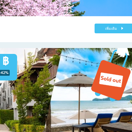
เพิ่มเติม
 ฿
-42%