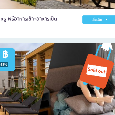
ดหรู ฟรีอาหารเช้า+อาหารเย็น
เพิ่มเติม
 ฿
-53%