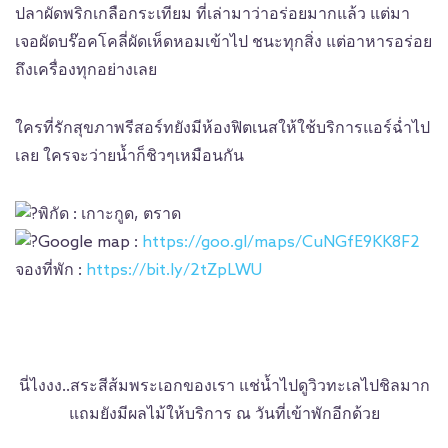
ปลาผัดพริกเกลือกระเทียม ที่เล่ามาว่าอร่อยมากแล้ว แต่มา
เจอผัดบร๊อคโคลี่ผัดเห็ดหอมเข้าไป ชนะทุกสิ่ง แต่อาหารอร่อย
ถึงเครื่องทุกอย่างเลย
ใครที่รักสุขภาพรีสอร์ทยังมีห้องฟิตเนสให้ใช้บริการแอร์ฉ่ำไป
เลย ใครจะว่ายน้ำก็ชิวๆเหมือนกัน
พิกัด : เกาะกูด, ตราด
Google map :
https://goo.gl/maps/CuNGfE9KK8F2
จองที่พัก :
https://bit.ly/2tZpLWU
นี่ไงงง..สระสีส้มพระเอกของเรา แช่น้ำไปดูวิวทะเลไปชิลมาก
แถมยังมีผลไม้ให้บริการ ณ วันที่เข้าพักอีกด้วย