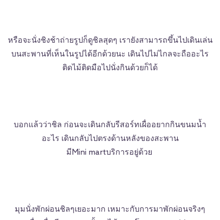
หรือจะนั่งชิงช้าถ่ายรูปก็ดูชิลสุดๆ เรายังสามารถขึ้นไปเดินเล่น
บนสะพานที่เห็นในรูปได้อีกด้วยนะ เดินไปไม่ไกลจะถืออะไร
ติดไม้ติดมือไปนั่งกินด้วยก็ได้
บอกแล้วว่าชิล ก่อนจะเดินกลับรีสอร์ทเผื่ออยากกินขนมน้ำ
อะไร เดินกลับไปตรงด้านหลังของสะพาน
มีMini martบริการอยู่ด้วย
มุมนั่งพักผ่อนชิลๆเยอะมาก เหมาะกับการมาพักผ่อนจริงๆ