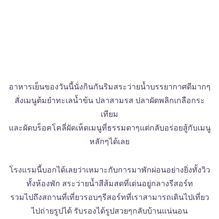
อาหารเย็นของวันนี้นั่งกินกันริมสระว่ายน้ำบรรยากาศดีมากๆ
สั่งเมนูต้มยำทะเลน้ำข้น ปลาสามรส ปลาผัดพลิกเกลือกระ
เทียม
และผัดบร็อคโคลี่ผัดเห็ดเมนูที่ธรรมดาๆแต่กลับอร่อยสู้กับเมนู
หลักๆได้เลย
โรงแรมนี้บอกได้เลยว่าเหมาะกับการมาพักผ่อนอย่างยิ่งทั้งวิว
ทั้งห้องพัก สระว่ายน้ำสีส้มสดที่เด่นอยู่กลางรีสอร์ท
รวมไปถึงสถานที่เที่ยวรอบๆรีสอร์ทที่เราสามารถเดินไปเที่ยว
ไปถ่ายรูปได้ รับรองได้รูปสวยๆกลับบ้านแน่นอน