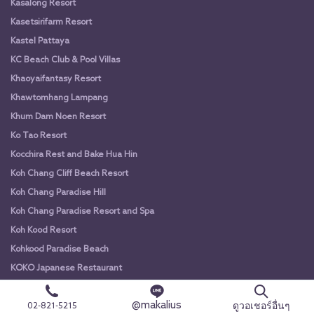
Kasalong Resort
Kasetsirifarm Resort
Kastel Pattaya
KC Beach Club & Pool Villas
Khaoyaifantasy Resort
Khawtomhang Lampang
Khum Dam Noen Resort
Ko Tao Resort
Kocchira Rest and Bake Hua Hin
Koh Chang Cliff Beach Resort
Koh Chang Paradise Hill
Koh Chang Paradise Resort and Spa
Koh Kood Resort
Kohkood Paradise Beach
KOKO Japanese Restaurant
Kooncharaburi Resort
@makalius
ดูวอเชอร์อื่นๆ
Krabi La Playa Resort
02-821-5215