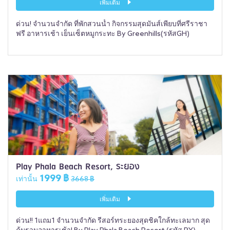
เพิ่มเติม
ด่วน! จำนวนจำกัด ที่พักสวนน้ำ กิจกรรมสุดมันส์เพียบที่ศรีราชา
ฟรี อาหารเช้า เย็นเซ็ตหมูกระทะ By Greenhills(รหัสGH)
Play Phala Beach Resort, ระยอง
1999 ฿
เท่านั้น
3668 ฿
เพิ่มเติม
ด่วน!! 1แถม1 จำนวนจำกัด รีสอร์ทระยองสุดชิคใกล้ทะเลมาก สุด