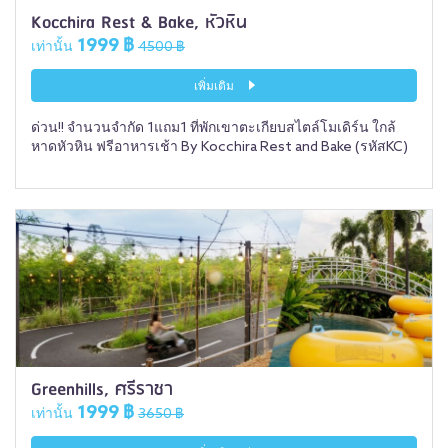
Kocchira Rest & Bake, หัวหิน
1999 ฿
เท่านั้น
4500 ฿
เพิ่มเติม
ด่วน!! จำนวนจำกัด 1แถม1 ที่พักเขาตะเกียบสไตล์โมเดิร์น ใกล้
หาดหัวหิน ฟรีอาหารเช้า By Kocchira Rest and Bake (รหัสKC)
Greenhills, ศรีราชา
1999 ฿
เท่านั้น
3650 ฿