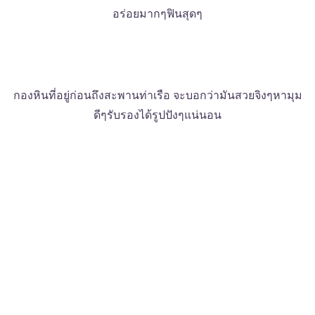
อร่อยมากๆฟินสุดๆ
กองหินที่อยู่ก่อนถึงสะพานท่าเรือ จะบอกว่ามันสวยจิงๆหามุม
ดีๆรับรองได้รูปปังๆแน่นอน