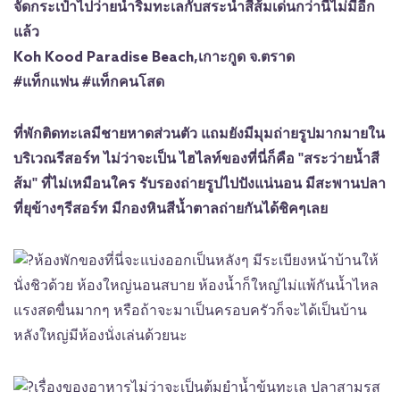
จัดกระเป๋าไปว่ายน้ำริมทะเลกับสระน้ำสีส้มเด่นกว่านี้ไม่มีอีก
แล้ว
Koh Kood Paradise Beach,เกาะกูด จ.ตราด
#แท็กแฟน #แท็กคนโสด
ที่พักติดทะเลมีชายหาดส่วนตัว แถมยังมีมุมถ่ายรูปมากมายใน
บริเวณรีสอร์ท ไม่ว่าจะเป็น ไฮไลท์ของที่นี่ก็คือ "สระว่ายน้ำสี
ส้ม" ที่ไม่เหมือนใคร รับรองถ่ายรูปไปปังแน่นอน มีสะพานปลา
ที่ยุข้างๆรีสอร์ท มีกองหินสีน้ำตาลถ่ายกันได้ชิคๆเลย
ห้องพักของที่นี่จะแบ่งออกเป็นหลังๆ มีระเบียงหน้าบ้านให้
นั่งชิวด้วย ห้องใหญ่นอนสบาย ห้องน้ำก็ใหญ่ไม่แพ้กันน้ำไหล
แรงสดขื่นมากๆ หรือถ้าจะมาเป็นครอบครัวก็จะได้เป็นบ้าน
หลังใหญ่มีห้องนั่งเล่นด้วยนะ
เรื่องของอาหารไม่ว่าจะเป็นต้มยำน้ำข้นทะเล ปลาสามรส