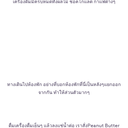
เครื่องดื่มมีครบหมดทั้งผลไม้ ชอคโกแลต กาแฟต่างๆ
ทางเดินไปห้องพัก อย่างที่บอกห้องพักที่นี่เป็นหลังๆแยกออก
จากกัน ทำให้ส่วนตัวมากๆ
ดื่มเครื่องดื่มเย็นๆ แล้วลงแช่น้ำต่อ เราสั่งPeanut Butter