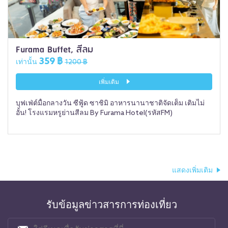
Furama Buffet, สีลม
359 ฿
เท่านั้น
1200 ฿
เพิ่มเติม
บุฟเฟ่ต์มื้อกลางวัน ซีฟู้ด ซาชิมิ อาหารนานาชาติจัดเต็ม เติมไม่
อั้น! โรงแรมหรูย่านสีลม By Furama Hotel(รหัสFM)
แสดงเพิ่มเติม
รับข้อมูลข่าวสารการท่องเที่ยว