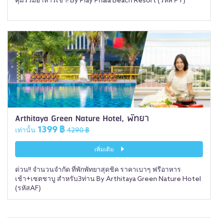
คุ้มรวมอาหารเช้า! By Play Phala Beach Resort (รหัส PY)
Arthitaya Green Nature Hotel, พัทยา
1399 ฿
เท่านั้น
4290 ฿
เพิ่มเติม
ด่วน!! จำนวนจำกัด ที่พักพัทยาสุดชิค ราคาเบาๆ ฟรีอาหาร
เช้า+เซตชาบู สำหรับ3ท่าน By Arthitaya Green Nature Hotel
(รหัสAF)