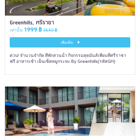
Greenhills, ศรีราชา
1999 ฿
เท่านั้น
3650 ฿
เพิ่มเติม
ด่วน! จำนวนจำกัด ที่พักสวนน้ำ กิจกรรมสุดมันส์เพียบที่ศรีราชา
ฟรี อาหารเช้า เย็นเซ็ตหมูกระทะ By Greenhills(รหัสGH)