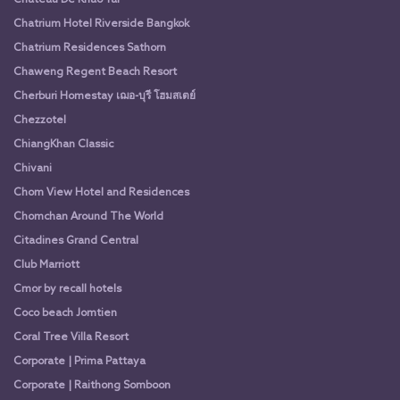
Chateau De Khao Yai
Chatrium Hotel Riverside Bangkok
Chatrium Residences Sathorn
Chaweng Regent Beach Resort
Cherburi Homestay เฌอ-บุรี โฮมสเตย์
Chezzotel
ChiangKhan Classic
Chivani
Chom View Hotel and Residences
Chomchan Around The World
Citadines Grand Central
Club Marriott
Cmor by recall hotels
Coco beach Jomtien
Coral Tree Villa Resort
Corporate | Prima Pattaya
Corporate | Raithong Somboon