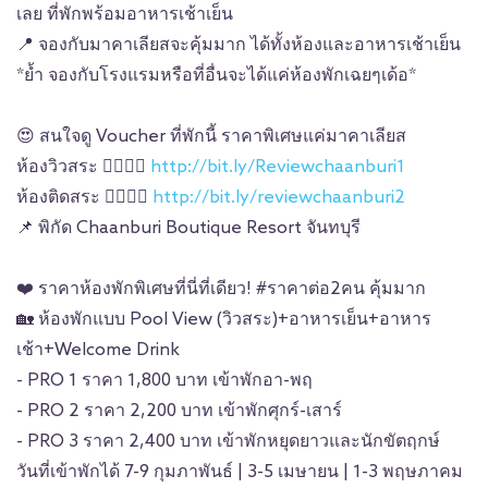
เลย ที่พักพร้อมอาหารเช้าเย็น
📍
จองกับมาคาเลียสจะคุ้มมาก ได้ทั้งห้องและอาหารเช้าเย็น
*ย้ำ จองกับโรงแรมหรือที่อื่นจะได้แค่ห้องพักเฉยๆเด้อ*
😍
สนใจดู Voucher ที่พักนี้ ราคาพิเศษแค่มาคาเลียส
ห้องวิวสระ
👉🏼
👉🏼
http://bit.ly/Reviewchaanburi1
ห้องติดสระ
👉🏼
👉🏼
http://bit.ly/reviewchaanburi2
📌
พิกัด Chaanburi Boutique Resort จันทบุรี
❤️
ราคาห้องพักพิเศษที่นี่ที่เดียว!
#ราคาต่อ2คน
คุ้มมาก
🏡
ห้องพักแบบ Pool View (วิวสระ)+อาหารเย็น+อาหาร
เช้า+Welcome Drink
- PRO 1 ราคา 1,800 บาท เข้าพักอา-พฤ
- PRO 2 ราคา 2,200 บาท เข้าพักศุกร์-เสาร์
- PRO 3 ราคา 2,400 บาท เข้าพักหยุดยาวและนักขัตฤกษ์
วันที่เข้าพักได้ 7-9 กุมภาพันธ์ | 3-5 เมษายน | 1-3 พฤษภาคม