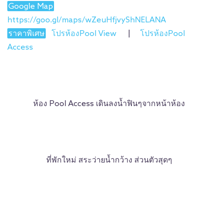
Google Map
https://goo.gl/maps/wZeuHfjvyShNELANA
ราคาพิเศษ
โปรห้องPool View
|
โปรห้องPool
Access
ห้อง Pool Access เดินลงน้ำฟินๆจากหน้าห้อง
ที่พักใหม่ สระว่ายน้ำกว้าง ส่วนตัวสุดๆ