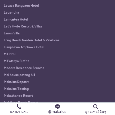
Lecasa Bangsaen Hotel
Legendha
Lemontea Hotel
Let's Hyde Resort & Villas
Limon Villa
Long Beach Garden Hotel & Pavillions
Lumphawa Amphawa Hotel
M Hotel
M Pattaya Buffet
Madera Residence Sriracha
Mai house patong hill
Makalius Deposit
Makalius Testing
Makathanee Resort
Maldives Beach Resort
Malila Shabu
@makalius
ดูวอเชอร์อื่นๆ
02-821-5215