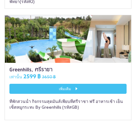
พัทยา(รหัสKJ)
Greenhills, ศรีราชา
2599 ฿
เท่านั้น
3650 ฿
เพิ่มเติม
ที่พักสวนน้ำ กิจกรรมสุดมันส์เพียบที่ศรีราชา ฟรี อาหารเช้า เย็น
เซ็ตหมูกระทะ By Greenhills (รหัสGB)