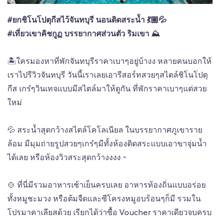
#ยกชิโนโปตุกีสไว้จันทบุรี
นอนติดสระน้ำ
💃🏼
💦
#เที่ยวเขาคิชกูฏ
บรรยากาศส่วนตัว ริมเขา
⛰
🏝
ใครมองหาที่พักจันทบุรีราคาเบาๆอยู่บ้างง หลายคนบอกให้
เราไปรีวิวจันทบุรี วันนี้เราเลยเอารีสอร์ทสวยๆสไตล์ชิโนโปตุ
กีส เกร๋ๆวินเทจแบบมีสไตล์มาให้ดูกัน ที่พักราคาเบาๆแต่สวย
ใหม่
💦
สระน้ำสุดกว้างสไตล์โคโลเนียล ในบรรยากาศภูเขาราย
ล้อม มีมุมถ่ายรูปสวยๆเกร๋ๆมีทั้งห้องติดสระแบบเอาขาจุ่มน้ำ
ได้เลย หรือห้องวิวสระสุดกว้างงงง ~
🍲
ที่นี่มีรวมอาหารเช้าเย็นครบเลย อาหารท้องถิ่นแบบอร่อย
ทั้งหมูชะมวง หรือต้มจืดและซีโครงหมูอบร้อนๆก็มี รวมใน
โปรมาคาเลียสด้วย เรียกได้ว่าซื้อ Voucher ราคาเดียวจบครบ