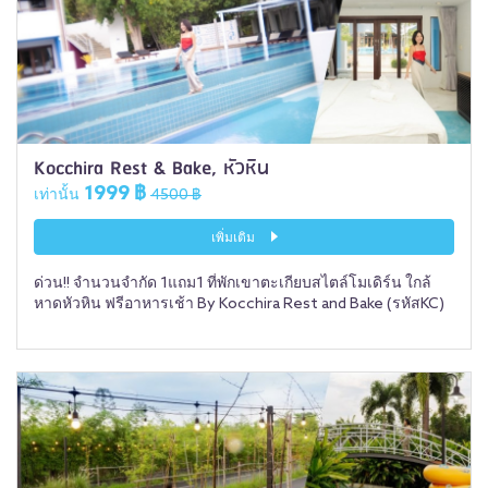
Kocchira Rest & Bake, หัวหิน
1999 ฿
เท่านั้น
4500 ฿
เพิ่มเติม
ด่วน!! จำนวนจำกัด 1แถม1 ที่พักเขาตะเกียบสไตล์โมเดิร์น ใกล้
หาดหัวหิน ฟรีอาหารเช้า By Kocchira Rest and Bake (รหัสKC)