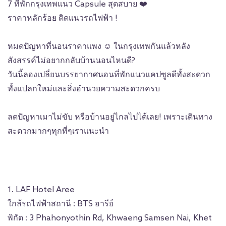
7 ที่พักกรุงเทพแนว Capsule สุดสบาย
❤️
ราคาหลักร้อย ติดแนวรถไฟฟ้า !
หมดปัญหาที่นอนราคาแพง
☺️
ในกรุงเทพกันแล้ว
หลัง
สังสรรค์ไม่อยากกลับบ้านนอนไหนดี?
วันนี้ลองเปลี่ยนบรรยากาศนอนที่พักแนวแคปซูลดี
ทั้งสะดวก
ทั้งแปลกใหม่และสิ่งอำนวยความสะดวกครบ
ลดปัญหาเมาไม่ขับ หรือบ้านอยู่ไกลไปได้เลย! เพราะเดินทาง
สะดวกมากๆทุกที่ๆเราแนะนำ
1. LAF Hotel Aree
ใกล้รถไฟฟ้าสถานี : BTS อารีย์
พิกัด : 3 Phahonyothin Rd, Khwaeng Samsen Nai, Khet