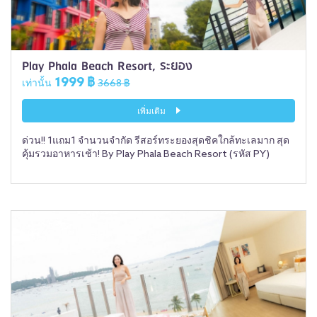
Play Phala Beach Resort, ระยอง
1999 ฿
เท่านั้น
3668 ฿
เพิ่มเติม
ด่วน!! 1แถม1 จำนวนจำกัด รีสอร์ทระยองสุดชิคใกล้ทะเลมาก สุด
คุ้มรวมอาหารเช้า! By Play Phala Beach Resort (รหัส PY)