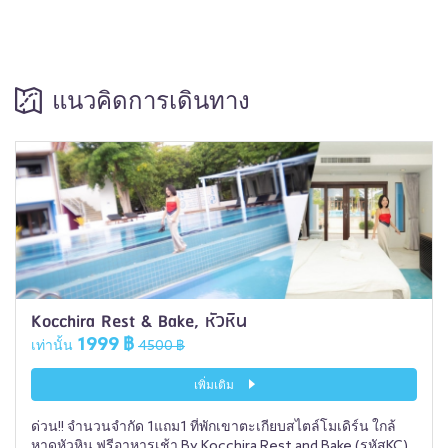
แนวคิดการเดินทาง
Kocchira Rest & Bake, หัวหิน
1999 ฿
เท่านั้น
4500 ฿
เพิ่มเติม
ด่วน!! จำนวนจำกัด 1แถม1 ที่พักเขาตะเกียบสไตล์โมเดิร์น ใกล้
หาดหัวหิน ฟรีอาหารเช้า By Kocchira Rest and Bake (รหัสKC)