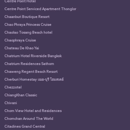
Centre Point Hotel
Centre Point Serviced Apartment Thonglor
Chaanburi Boutique Resort
Chao Phraya Princess Cruise
Chaolao Tosang Beach hotel
Chaophraya Cruise
Chateau De Khao Yai
Chatrium Hotel Riverside Bangkok
Chatrium Residences Sathorn
Chaweng Regent Beach Resort
Cherburi Homestay เฌอ-บุรี โฮมสเตย์
Chezzotel
ChiangKhan Classic
Chivani
Chom View Hotel and Residences
Chomchan Around The World
Citadines Grand Central