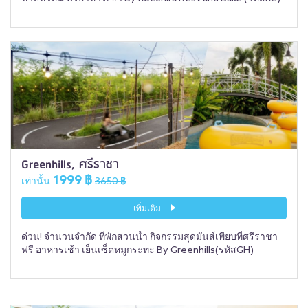
Greenhills, ศรีราชา
1999 ฿
เท่านั้น
3650 ฿
เพิ่มเติม
ด่วน! จำนวนจำกัด ที่พักสวนน้ำ กิจกรรมสุดมันส์เพียบที่ศรีราชา
ฟรี อาหารเช้า เย็นเซ็ตหมูกระทะ By Greenhills(รหัสGH)