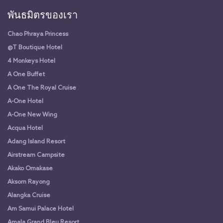
พันธมิตรของเรา
Chao Phraya Princess
@T Boutique Hotel
4 Monkeys Hotel
A One Buffet
A One The Royal Cruise
A-One Hotel
A-One New Wing
Acqua Hotel
Adang Island Resort
Airstream Campsite
Akako Omakase
Aksorn Rayong
Alangka Cruise
Am Samui Palace Hotel
Amala Grand Bleu Resort