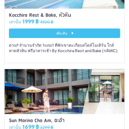
Kocchira Rest & Bake, หัวหิน
1999 ฿
เท่านั้น
4500 ฿
เพิ่มเติม
ด่วน!! จำนวนจำกัด 1แถม1 ที่พักเขาตะเกียบสไตล์โมเดิร์น ใกล้
หาดหัวหิน ฟรีอาหารเช้า By Kocchira Rest and Bake (รหัสKC)
Sun Marina Cha Am, ชะอำ
1699 ฿
เท่านั้น
3299 ฿