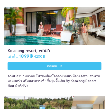
Kasalong resort, พัทยา
1899 ฿
เท่านั้น
4200 ฿
เพิ่มเติม
ด่วน!! จำนวนจำกัด โปรปังที่พักใจกลางพัทยา ห้องติดสระ สำหรับ
ครอบครัว พร้อมอาหารเช้า จิ้มจุ่มมื้อเย็น By Kasalong Resort,
พัทยา(รหัสKJ)