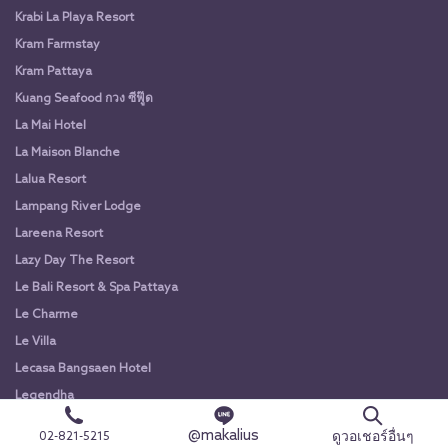
Krabi La Playa Resort
Kram Farmstay
Kram Pattaya
Kuang Seafood กวง ซีฟู๊ด
La Mai Hotel
La Maison Blanche
Lalua Resort
Lampang River Lodge
Lareena Resort
Lazy Day The Resort
Le Bali Resort & Spa Pattaya
Le Charme
Le Villa
Lecasa Bangsaen Hotel
Legendha
Lemontea Hotel
@makalius
ดูวอเชอร์อื่นๆ
02-821-5215