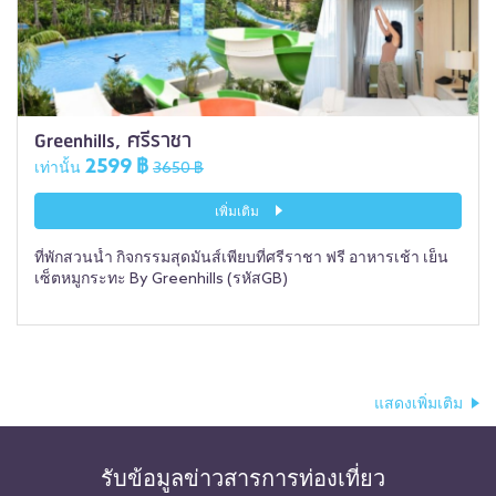
Greenhills, ศรีราชา
2599 ฿
เท่านั้น
3650 ฿
เพิ่มเติม
ที่พักสวนน้ำ กิจกรรมสุดมันส์เพียบที่ศรีราชา ฟรี อาหารเช้า เย็น
เซ็ตหมูกระทะ By Greenhills (รหัสGB)
แสดงเพิ่มเติม
รับข้อมูลข่าวสารการท่องเที่ยว