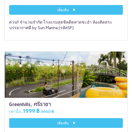
เพิ่มเติม
ด่วน!! จำนวนจำกัด โรงแรมสุดชิคติดหาดชะอำ ห้องติดสระ
บรรยากาศดี by Sun Marina (รหัสSF)
Greenhills, ศรีราชา
1999 ฿
เท่านั้น
3650 ฿
เพิ่มเติม