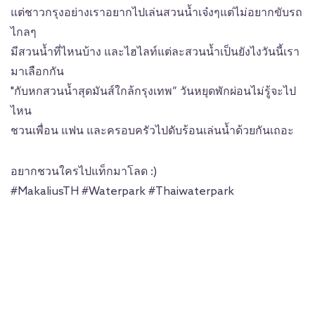
แต่ชาวกรุงอย่างเราอยากไปเล่นสวนน้ำเจ๋งๆแต่ไม่อยากขับรถ
ไกลๆ
มีสวนน้ำที่ไหนบ้าง และไฮไลท์แต่ละสวนน้ำเป็นยังไงวันนี้เรา
มาเลือกกัน
"กับหกสวนน้ำสุดมันส์ใกล้กรุงเทพ” วันหยุดพักผ่อนไม่รู้จะไป
ไหน
ชวนเพื่อน แฟน และครอบครัวไปดับร้อนเล่นน้ำด้วยกันเถอะ
อยากชวนใครไปแท็กมาโลด :)
#MakaliusTH #Waterpark #Thaiwaterpark