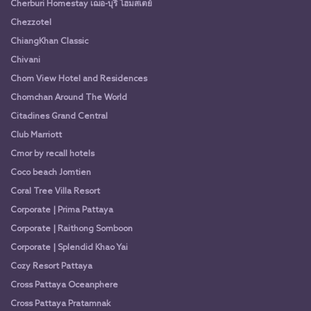
Cherburi Homestay เฌอ-บุรี โฮมสเตย์
Chezzotel
ChiangKhan Classic
Chivani
Chom View Hotel and Residences
Chomchan Around The World
Citadines Grand Central
Club Marriott
Cmor by recall hotels
Coco beach Jomtien
Coral Tree Villa Resort
Corporate | Prima Pattaya
Corporate | Raithong Somboon
Corporate | Splendid Khao Yai
Cozy Resort Pattaya
Cross Pattaya Oceanphere
Cross Pattaya Pratamnak