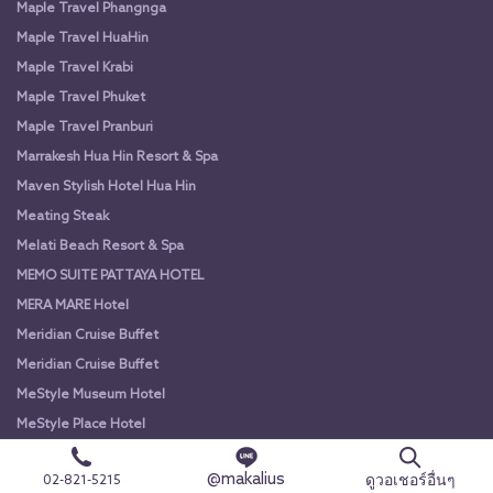
Maple Travel Phangnga
Maple Travel HuaHin
Maple Travel Krabi
Maple Travel Phuket
Maple Travel Pranburi
Marrakesh Hua Hin Resort & Spa
Maven Stylish Hotel Hua Hin
Meating Steak
Melati Beach Resort & Spa
MEMO SUITE PATTAYA HOTEL
MERA MARE Hotel
Meridian Cruise Buffet
Meridian Cruise Buffet
MeStyle Museum Hotel
MeStyle Place Hotel
Mida De Sea Hua Hin
@makalius
ดูวอเชอร์อื่นๆ
02-821-5215
MIDA Grande Hotel Dhavaravati Nakhon Pathom