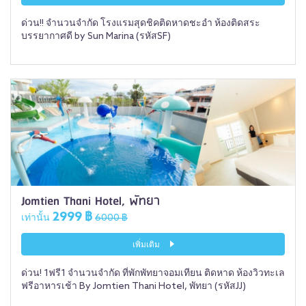
ด่วน!! จำนวนจำกัด โรงแรมสุดชิคติดหาดชะอำ ห้องติดสระ
บรรยากาศดี by Sun Marina (รหัสSF)
Jomtien Thani Hotel, พัทยา
2999 ฿
เท่านั้น
6000 ฿
เพิ่มเติม
ด่วน! 1ฟรี1 จำนวนจำกัด ที่พักพัทยาจอมเทียน ติดหาด ห้องวิวทะเล
ฟรีอาหารเช้า By Jomtien Thani Hotel, พัทยา (รหัสJJ)