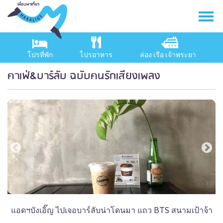
โปรที่พัก
โปรอาหาร
ล่อง เรือ เจ้าพระยา
คาเฟ่&บาร์ลับ ฉบับคนรักเสียงเพลง
แอดฯบังเอิ๊ญ ไปเจอบาร์ลับน่าโดนมา แถว BTS สนามเป้าจ้า