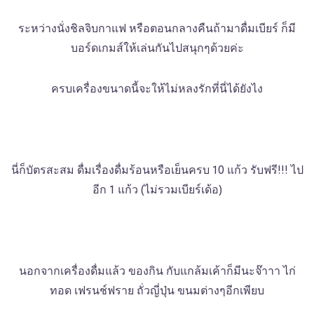
ระหว่างนั่งชิลจิบกาแฟ หรือตอนกลางคืนถ้ามาดื่มเบียร์ ก็มี
บอร์ดเกมส์ให้เล่นกันไปสนุกๆด้วยค่ะ
ครบเครื่องขนาดนี้จะให้ไม่หลงรักที่นี่ได้ยังไง
นี่ก็บัตรสะสม ดื่มเรื่องดื่มร้อนหรือเย็นครบ 10 แก้ว รับฟรี!!! ไป
อีก 1 แก้ว (ไม่รวมเบียร์เด้อ)
นอกจากเครื่องดื่มแล้ว ของกิน กับแกล้มเค้าก็มีนะจ๊าาา ไก่
ทอด เฟรนช์ฟราย ถั่วญี่ปุ่น ขนมต่างๆอีกเพียบ