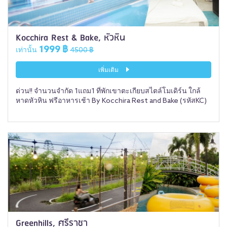
Kocchira Rest & Bake, หัวหิน
1999 ฿
เท่านั้น
4500 ฿
เพิ่มเติม
ด่วน!! จำนวนจำกัด 1แถม1 ที่พักเขาตะเกียบสไตล์โมเดิร์น ใกล้
หาดหัวหิน ฟรีอาหารเช้า By Kocchira Rest and Bake (รหัสKC)
Greenhills, ศรีราชา