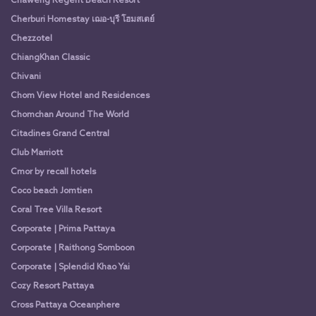
Chaweng Regent Beach Resort
Cherburi Homestay เฌอ-บุรี โฮมสเตย์
Chezzotel
ChiangKhan Classic
Chivani
Chom View Hotel and Residences
Chomchan Around The World
Citadines Grand Central
Club Marriott
Cmor by recall hotels
Coco beach Jomtien
Coral Tree Villa Resort
Corporate | Prima Pattaya
Corporate | Raithong Somboon
Corporate | Splendid Khao Yai
Cozy Resort Pattaya
Cross Pattaya Oceanphere