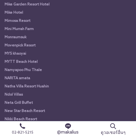
Mike Garden Resort Hotel
Mike Hotel
Mimosa Resort
Mini Murrah Farm
Monraumsuk
Movenpick Resort
MYS khaoyai
MYTT Beach Hotel
Namyapoo Phu Thale
NARITA amata
Natha Villa Resort Huahin
Ndol Villas
Neta Grill Buffet
New Star Beach Resort
Nikki Beach Resort
Noah Cruise Bangkok
@makalius
ดูวอเชอร์อื่นๆ
02-821-5215
Nomimono Izakaya