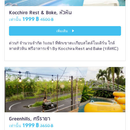
Kocchira Rest & Bake, หัวหิน
1999 ฿
เท่านั้น
4500 ฿
เพิ่มเติม
ด่วน!! จำนวนจำกัด 1แถม1 ที่พักเขาตะเกียบสไตล์โมเดิร์น ใกล้
หาดหัวหิน ฟรีอาหารเช้า By Kocchira Rest and Bake (รหัสKC)
Greenhills, ศรีราชา
1999 ฿
เท่านั้น
3650 ฿