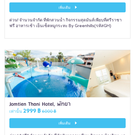
เพิ่มเติม
ด่วน! จำนวนจำกัด ที่พักสวนน้ำ กิจกรรมสุดมันส์เพียบที่ศรีราชา
ฟรี อาหารเช้า เย็นเซ็ตหมูกระทะ By Greenhills(รหัสGH)
Jomtien Thani Hotel, พัทยา
2999 ฿
เท่านั้น
6000 ฿
เพิ่มเติม