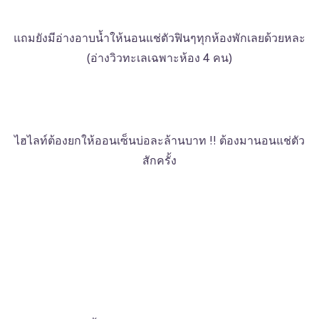
แถมยังมีอ่างอาบน้ำให้นอนแช่ตัวฟินๆทุกห้องพักเลยด้วยหละ
(อ่างวิวทะเลเฉพาะห้อง 4 คน)
ไฮไลท์ต้องยกให้ออนเซ็นบ่อละล้านบาท !! ต้องมานอนแช่ตัว
สักครั้ง