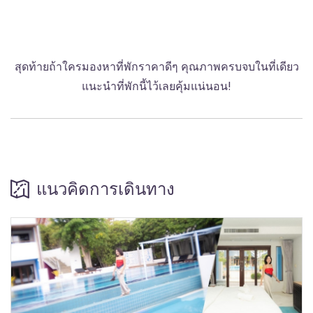
สุดท้ายถ้าใครมองหาที่พักราคาดีๆ คุณภาพครบจบในที่เดียว
แนะนำที่พักนี้ไว้เลยคุ้มแน่นอน!
แนวคิดการเดินทาง