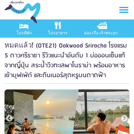
โปรที่พัก
โปรอาหาร
ล่อง เรือ เจ้าพระยา
(OTE21) Oakwood Sriracha โรงแรม
หมดแล้ว!
5 ดาวศรีราชา รีวิวแนะนำอันดับ 1 บ่อออนเซ็นแท้
จากญี่ปุ่น สระน้ำวิวทะเลพาโนราม่า พร้อมอาหาร
เช้าบุฟเฟ่ต์ และดินเนอร์สุดหรูบนดาดฟ้า