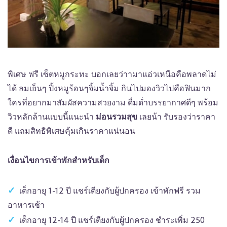
พิเศษ ฟรี เซ็ตหมูกระทะ บอกเลยว่าามาแอ่วเหนือคือพลาดไม่
ได้ ลมเย็นๆ ปิ้งหมูร้อนๆจิ้มน้ำจิ้ม กินไปมองวิวไปคือฟินมาก
ใครที่อยากมาสัมผัสความสวยงาม ดื่มด่ำบรรยากาศดีๆ พร้อม
วิวหลักล้านแบบนี้แนะนำ
ม่อนรวมสุข
เลยน้า รับรองว่าราคา
ดี แถมสิทธิพิเศษคุ้มเกินราคาแน่นอน
เงื่อนไขการเข้าพักสำหรับเด็ก
เด็กอายุ 1-12 ปี แชร์เตียงกับผู้ปกครอง เข้าพักฟรี รวม
อาหารเช้า
เด็กอายุ 12-14 ปี แชร์เตียงกับผู้ปกครอง ชำระเพิ่ม 250