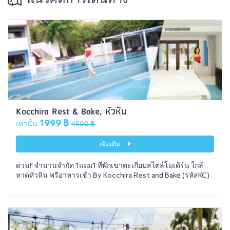
Kocchira Rest & Bake, หัวหิน
1999 ฿
เท่านั้น
4500 ฿
เพิ่มเติม
ด่วน!! จำนวนจำกัด 1แถม1 ที่พักเขาตะเกียบสไตล์โมเดิร์น ใกล้
หาดหัวหิน ฟรีอาหารเช้า By Kocchira Rest and Bake (รหัสKC)