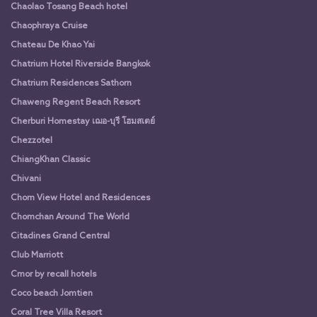
Chaolao Tosang Beach hotel
Chaophraya Cruise
Chateau De Khao Yai
Chatrium Hotel Riverside Bangkok
Chatrium Residences Sathorn
Chaweng Regent Beach Resort
Cherburi Homestay เฌอ-บุรี โฮมสเตย์
Chezzotel
ChiangKhan Classic
Chivani
Chom View Hotel and Residences
Chomchan Around The World
Citadines Grand Central
Club Marriott
Cmor by recall hotels
Coco beach Jomtien
Coral Tree Villa Resort