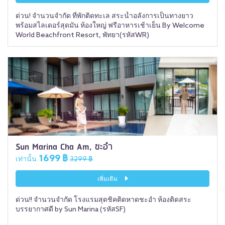
ด่วน! จำนวนจำกัด ที่พักติดทะเล สระน้ำอลังการเป็นทางยาว
พร้อมสไลเดอร์สุดมัน ห้องใหญ่ ฟรีอาหารเช้าเย็น By Welcome
World Beachfront Resort, พัทยา(รหัสWR)
Sun Marina Cha Am, ชะอำ
1699 ฿
เท่านั้น
3299 ฿
เพิ่มเติม
ด่วน!! จำนวนจำกัด โรงแรมสุดชิคติดหาดชะอำ ห้องติดสระ
บรรยากาศดี by Sun Marina (รหัสSF)