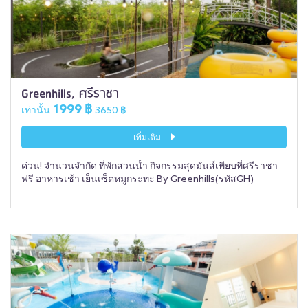
Greenhills, ศรีราชา
1999 ฿
เท่านั้น
3650 ฿
เพิ่มเติม
ด่วน! จำนวนจำกัด ที่พักสวนน้ำ กิจกรรมสุดมันส์เพียบที่ศรีราชา
ฟรี อาหารเช้า เย็นเซ็ตหมูกระทะ By Greenhills(รหัสGH)