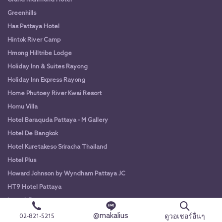
Greenhills
Has Pattaya Hotel
Hintok River Camp
Hmong Hilltribe Lodge
Holiday Inn & Suites Rayong
Holiday Inn Express Rayong
Home Phutoey River Kwai Resort
Homu Villa
Hotel Baraquda Pattaya - M Gallery
Hotel De Bangkok
Hotel Kuretakeso Sriracha Thailand
Hotel Plus
Howard Johnson by Wyndham Pattaya JC
HT9 Hotel Pattaya
Imsook Resort
Intercontinental Khao Yai Resort
@makalius
ดูวอเชอร์อื่นๆ
02-821-5215