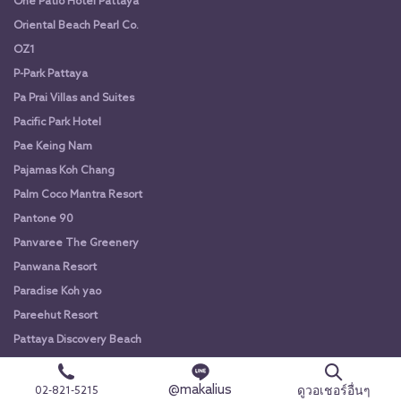
One Patio Hotel Pattaya
Oriental Beach Pearl Co.
OZ1
P-Park Pattaya
Pa Prai Villas and Suites
Pacific Park Hotel
Pae Keing Nam
Pajamas Koh Chang
Palm Coco Mantra Resort
Pantone 90
Panvaree The Greenery
Panwana Resort
Paradise Koh yao
Pareehut Resort
Pattaya Discovery Beach
Pattaya Modus Beachfront Resort
@makalius
Pattaya Seaview Hotel
ดูวอเชอร์อื่นๆ
02-821-5215