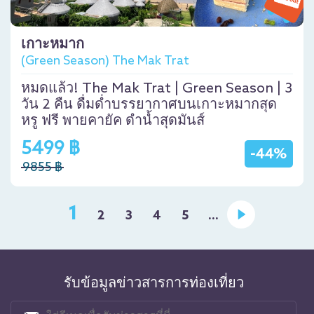
เกาะหมาก
(Green Season) The Mak Trat
หมดแล้ว! The Mak Trat | Green Season | 3
วัน 2 คืน ดื่มด่ำบรรยากาศบนเกาะหมากสุด
หรู ฟรี พายคายัค ดำน้ำสุดมันส์
5499 ฿
-44%
9855 ฿
1
2
3
4
5
...
รับข้อมูลข่าวสารการท่องเที่ยว