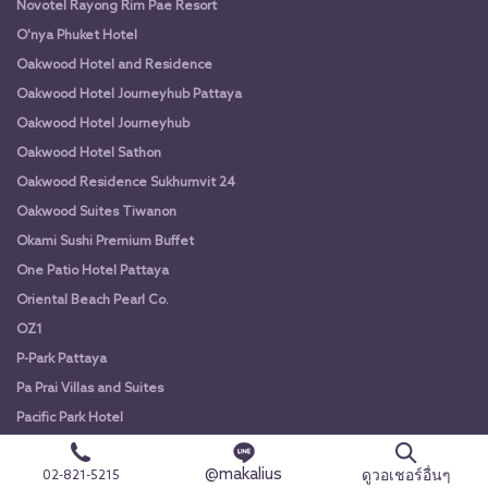
Novotel Rayong Rim Pae Resort
O'nya Phuket Hotel
Oakwood Hotel and Residence
Oakwood Hotel Journeyhub Pattaya
Oakwood Hotel Journeyhub
Oakwood Hotel Sathon
Oakwood Residence Sukhumvit 24
Oakwood Suites Tiwanon
Okami Sushi Premium Buffet
One Patio Hotel Pattaya
Oriental Beach Pearl Co.
OZ1
P-Park Pattaya
Pa Prai Villas and Suites
Pacific Park Hotel
Pae Keing Nam
@makalius
ดูวอเชอร์อื่นๆ
02-821-5215
Pajamas Koh Chang