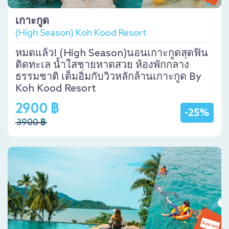
เกาะกูด
(High Season) Koh Kood Resort
หมดแล้ว! (High Season)นอนเกาะกูดสุดฟิน
ติดทะเล น้ำใสชายหาดสวย ห้องพักกลาง
ธรรมชาติ เต็มอิ่มกับวิวหลักล้านเกาะกูด By
Koh Kood Resort
2900 ฿
-25%
3900 ฿